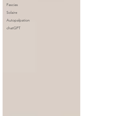
Fascias
Solaire
Autopalpation
chatGPT