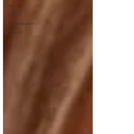
Fascias
Solaire
Autopalpation
chatGPT