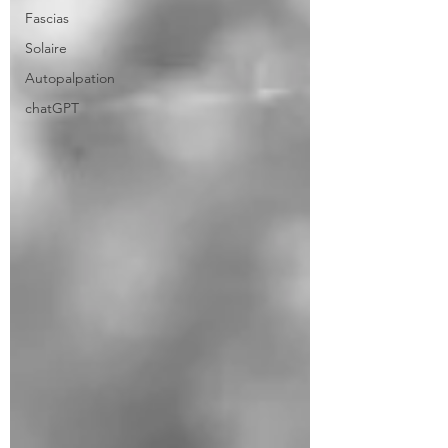
Fascias
Solaire
Autopalpation
chatGPT