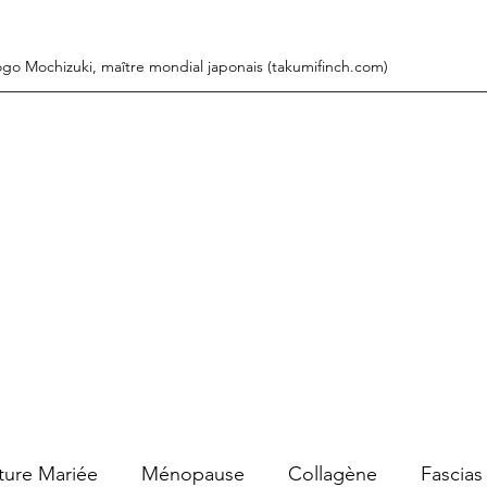
ogo Mochizuki, maître mondial japonais (takumifinch.com)
ture Mariée
Ménopause
Collagène
Fascias