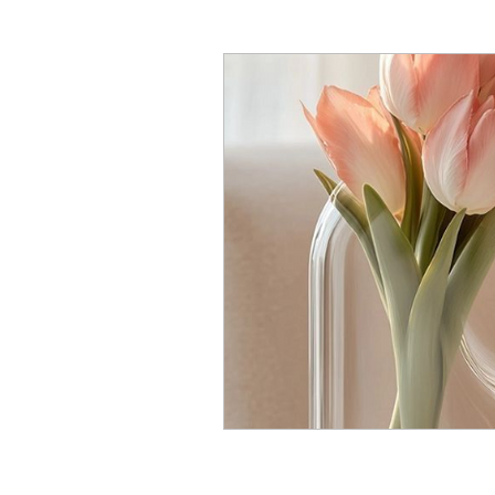
Autopalpation
chatGPT