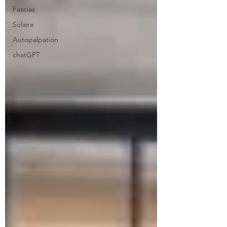
Fascias
Solaire
Autopalpation
chatGPT